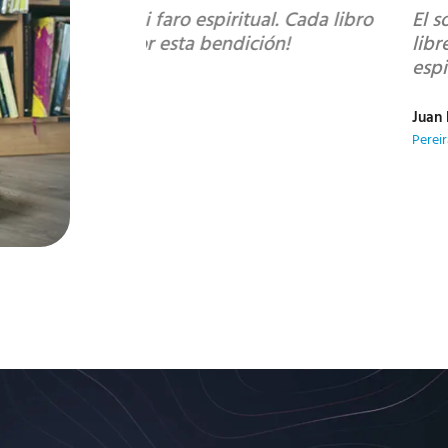
tual. Cada libro
El soporte excepcional y la rápi
ición!
librería sea una experiencia únic
espiritualidad. ¡Gracias por este s
Juan Pablo
Pereira