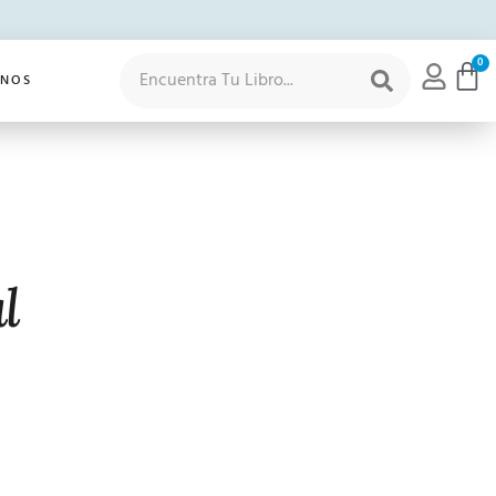
0
ANOS
l