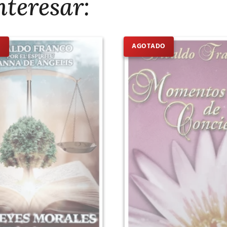
nteresar:
O
AGOTADO